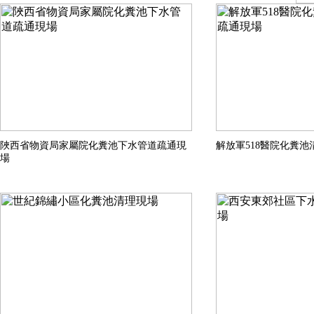
陜西省物資局家屬院化糞池下水管道疏通現
解放軍518醫院化糞
場