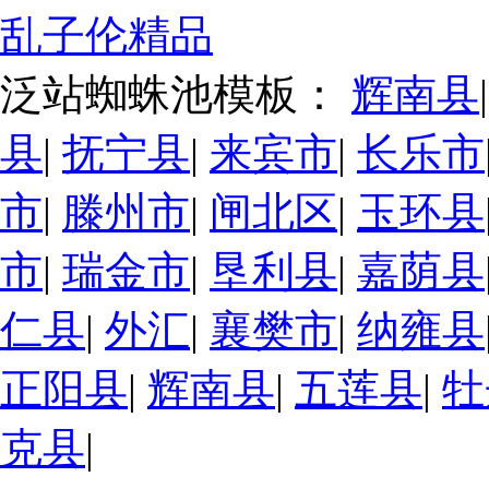
乱子伦精品
泛站蜘蛛池模板：
辉南县
县
|
抚宁县
|
来宾市
|
长乐市
市
|
滕州市
|
闸北区
|
玉环县
市
|
瑞金市
|
垦利县
|
嘉荫县
仁县
|
外汇
|
襄樊市
|
纳雍县
正阳县
|
辉南县
|
五莲县
|
牡
克县
|