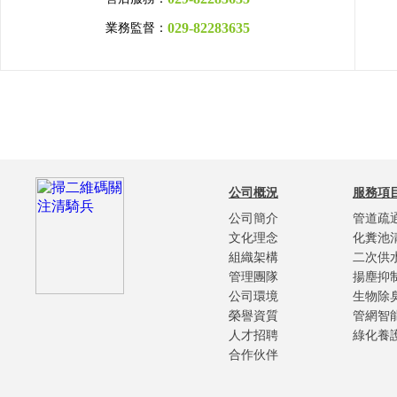
029-82283635
業務監督：
公司概況
服務項
公司簡介
管道疏
文化理念
化糞池
組織架構
二次供
管理團隊
揚塵抑
公司環境
生物除
榮譽資質
管網智
人才招聘
綠化養
合作伙伴